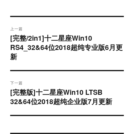
文
上一篇
章
[完整/2in1]十二星座Win10
上
RS4_32&64位2018超纯专业版6月更
篇
导
文
新
航
章：
下一篇
[完整版]十二星座Win10 LTSB
下
32&64位2018超纯企业版7月更新
篇
文
章：