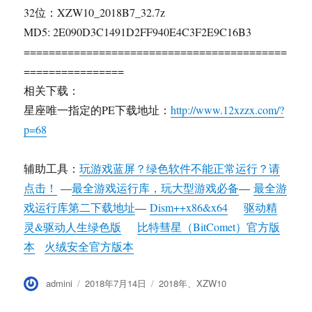
32位：XZW10_2018B7_32.7z
MD5: 2E090D3C1491D2FF940E4C3F2E9C16B3
==========================================
================
相关下载：
星座唯一指定的PE下载地址：
http://www.12xzzx.com/?
p=68
辅助工具：
玩游戏蓝屏？绿色软件不能正常运行？请
点击！
—
最全游戏运行库，玩大型游戏必备
—
最全游
戏运行库第二下载地址
—
Dism++x86&x64
驱动精
灵&驱动人生绿色版
比特彗星（BitComet）官方版
本
火绒安全官方版本
作
发
分
admini
2018年7月14日
2018年
、
XZW10
者
布
类
于