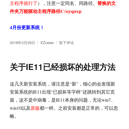
替换的文
主程序就行了
），注意一定同名、同路径。
件夹万能驱动主程序路径C:\sysprep
4月份更新系统！
发
分
于
2018年3月29日
XZnews
留下评论
布
类
关
于
于
万
关于IE11已经损坏的处理方法
能
驱
动
这几天新安装系统，请注意是“新”，细心的会发现新
7
提
安装系统的IE11出现“已损坏等字样”还跳转到其它页
示
面，这不是中病毒，是IE11本身的问题，无论win7、
“当
win10以及
原版
都一样。之前安装都是正常的，可以忽
前
版
略。
本
过