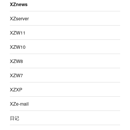
XZnews
XZserver
XZW11
XZW10
XZW8
XZW7
XZXP
XZe-mail
日记