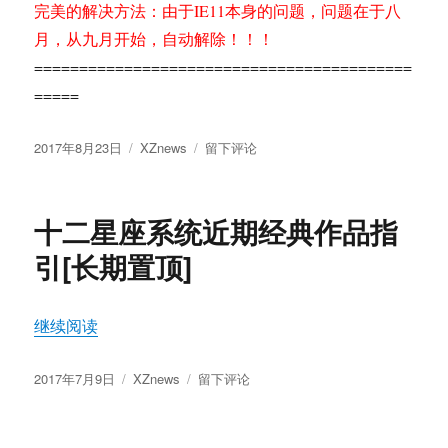
完美的解决方法：由于IE11本身的问题，问题在于八
于
陈
月，从九月开始，自动解除！！！
旧”
==========================================
的
=====
处
理
方
发
分
于
2017年8月23日
XZnews
留下评论
法
布
类
关
于
于
IE11
十二星座系统近期经典作品指
已
经
引[长期置顶]
损
坏
的
“十二星座系统近期经典作品指引[长期置顶]”
继续阅读
处
理
发
分
于
方
2017年7月9日
XZnews
留下评论
布
类
十
法
于
二
星