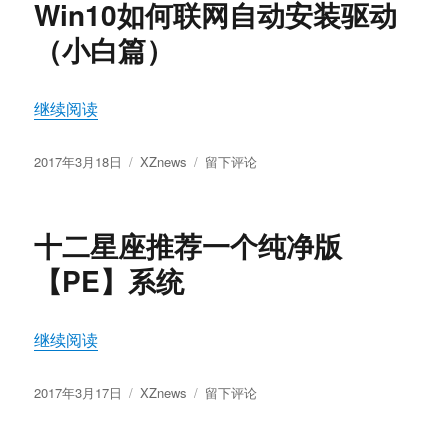
Win10如何联网自动安装驱动
座
系
（小白篇）
统
近
期
“Win10如何联网自动安装驱动（小白篇）”
继续阅读
经
典
发
分
作
于
2017年3月18日
XZnews
留下评论
布
类
品
Win10
于
指
如
引
何
十二星座推荐一个纯净版
[长
联
期
网
【PE】系统
置
自
顶]
动
安
“十二星座推荐一个纯净版【PE】系统”
继续阅读
装
驱
发
分
动
于
2017年3月17日
XZnews
留下评论
布
类
（小
十
于
白
二