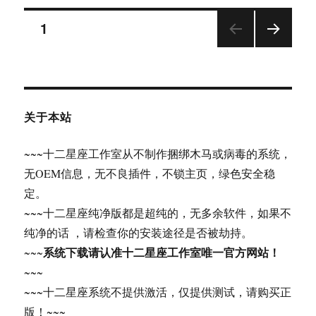
篇）
星
文
座
页
1
推
荐
下一
章
一
页
个
分
纯
净
关于本站
页
版
【PE】
~~~十二星座工作室从不制作捆绑木马或病毒的系统，
系
统
无OEM信息，无不良插件，不锁主页，绿色安全稳
定。
~~~十二星座纯净版都是超纯的，无多余软件，如果不
纯净的话 ，请检查你的安装途径是否被劫持。
系统下载请认准十二星座工作室唯一官方网站！
~~~
~~~
~~~十二星座系统不提供激活，仅提供测试，请购买正
版！~~~