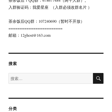
茶余饭后ⅠQQ群：678677484（两千人群）。
入群验证码：我爱星座 （入群必须改群名片 ）
茶余饭后QQ群：107240690（暂时不开放）
========================
邮箱：12ghost@163.com
搜索
搜
搜
索
索：
分类