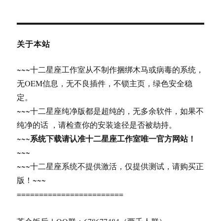
于
二
星
座
GHOST
关于本站
XP
SP3
~~~十二星座工作室从不制作捆绑木马或病毒的系统，
2017
无OEM信息，无不良插件，不锁主页，绿色安全稳
超
纯
定。
精
~~~十二星座纯净版都是超纯的，无多余软件，如果不
简
纯净的话 ，请检查你的安装途径是否被劫持。
&
完
系统下载请认准十二星座工作室唯一官方网站！
~~~
整
~~~
版
~~~十二星座系统不提供激活，仅提供测试，请购买正
6.13
版！~~~
========================